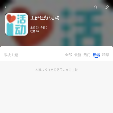
工部任务/活动
主题 23 今日 0
收藏 20
版块主题
全部
最新
热门
热帖
精华
本版块或指定的范围内尚无主题