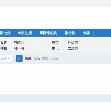
战国七雄
钢铁边境
星际穿梭机
排行榜
卡牌
市
美女冢
拍卖行
唐市
英雄市
封神榜
摇一摇
史记
奴隶市
热搜:
活动
交友
discuz
帖子
搜
索