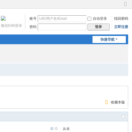
切
换
账号
自动登录
找回密码
到
窄
微信扫码登录
密码
立即注册
登录
版
快捷导航
收藏本版
0
/ 0
从未