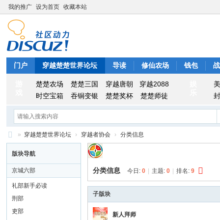
我的推广
设为首页
收藏本站
门户
穿越楚楚世界论坛
导读
修仙农场
钱包
游
娱
楚楚农场
楚楚三国
穿越唐朝
穿越2088
戏
乐
时空宝箱
吞铜变银
楚楚奖杯
楚楚师徒
»
穿越楚楚世界论坛
›
穿越者协会
›
分类信息
穿
版块导航
越
分类信息
京城六部
今日:
0
|
主题:
0
|
排名:
9
楚
礼部新手必读
楚
子版块
刑部
世
吏部
新人拜师