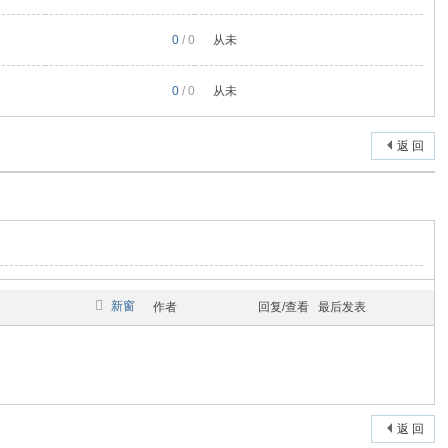
0
/ 0
从未
0
/ 0
从未
返 回
新窗
作者
回复/查看
最后发表
返 回