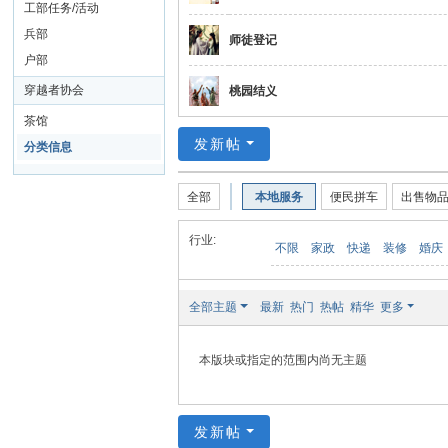
界
工部任务/活动
楚
兵部
师徒登记
楚
户部
集
穿越者协会
桃园结义
团
茶馆
发新帖
分类信息
全部
本地服务
便民拼车
出售物
行业:
不限
家政
快递
装修
婚庆
全部主题
最新
热门
热帖
精华
更多
本版块或指定的范围内尚无主题
发新帖