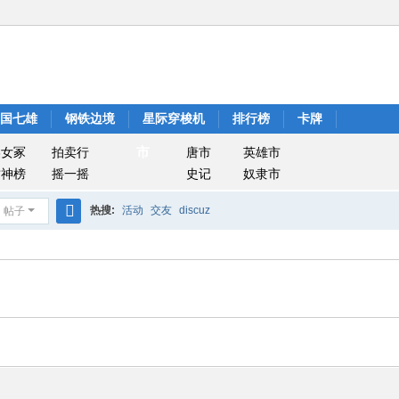
战国七雄
钢铁边境
星际穿梭机
排行榜
卡牌
市
美女冢
拍卖行
唐市
英雄市
封神榜
摇一摇
史记
奴隶市
热搜:
活动
交友
discuz
帖子
搜
索