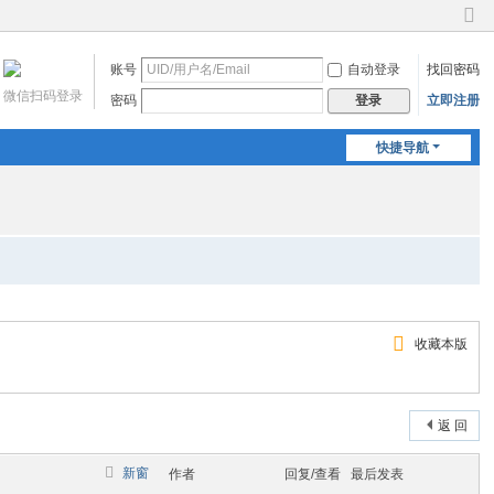
切
换
账号
自动登录
找回密码
到
窄
微信扫码登录
密码
立即注册
登录
版
快捷导航
收藏本版
返 回
新窗
作者
回复/查看
最后发表