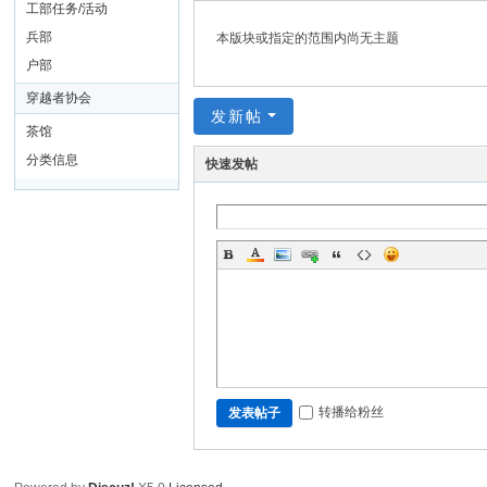
界
工部任务/活动
楚
兵部
本版块或指定的范围内尚无主题
楚
户部
集
穿越者协会
发新帖
团
茶馆
分类信息
快速发帖
转播给粉丝
发表帖子