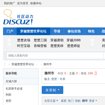
我的推广
设为首页
收藏本站
门户
穿越楚楚世界论坛
导读
修仙农场
钱包
游
娱
楚楚农场
楚楚三国
穿越唐朝
穿越2088
戏
乐
时空宝箱
吞铜变银
楚楚奖杯
楚楚师徒
»
穿越楚楚世界论坛
›
›
滁州市
穿
滁州市
版块导航
今日:
0
|
主题:
0
|
排名:
108
越
版主:
楚楚丶冬寒
京城六部
楚
礼部新手必读
发新帖
楚
刑部
世
吏部
全部主题
最新
热门
热帖
精华
更多