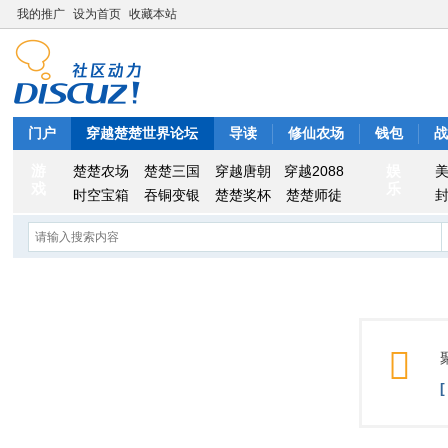
我的推广
设为首页
收藏本站
门户
穿越楚楚世界论坛
导读
修仙农场
钱包
游
娱
楚楚农场
楚楚三国
穿越唐朝
穿越2088
戏
乐
时空宝箱
吞铜变银
楚楚奖杯
楚楚师徒