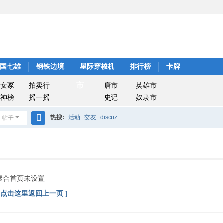
战国七雄
钢铁边境
星际穿梭机
排行榜
卡牌
市
美女冢
拍卖行
唐市
英雄市
封神榜
摇一摇
史记
奴隶市
热搜:
活动
交友
discuz
帖子
搜
索
聚合首页未设置
[ 点击这里返回上一页 ]