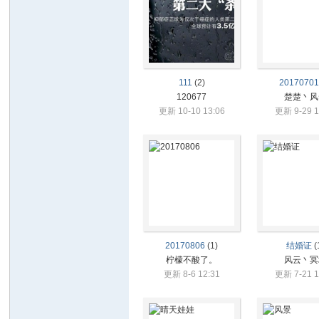
界
楚
楚
集
团
111
(2)
2017070
120677
楚楚丶风
更新 10-10 13:06
更新 9-29 1
20170806
(1)
结婚证
(
柠檬不酸了。
风云丶冥
更新 8-6 12:31
更新 7-21 1