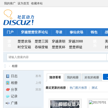
我的推广
设为首页
收藏本站
门户
穿越楚楚世界论坛
导读
修仙农场
钱包
游
娱
楚楚农场
楚楚三国
穿越唐朝
穿越2088
戏
乐
时空宝箱
吞铜变银
楚楚奖杯
楚楚师徒
›
相册
穿
日志
发布
随便看看
我的相册
好友的相册
越
相册
上传
楚
最近更新的相册
|
热门图片推荐
|
测试
分享
添加
楚
记录
世
广播