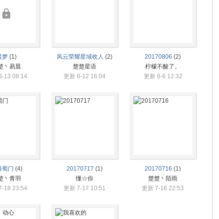
晨梦
(1)
风云荣耀星域收人
(2)
20170806
(2)
楚丶易晨
楚楚星语
柠檬不酸了。
-13 08:14
更新 8-12 16:04
更新 8-6 12:32
游蜀门
(4)
20170717
(1)
20170716
(1)
楚丶青羽
懂☆你
楚楚丶陌雨
-18 23:54
更新 7-17 10:51
更新 7-16 22:53