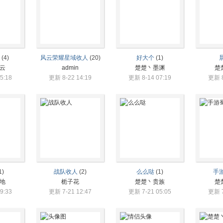
1
(4)
风云荣耀星域收人
(20)
好大个
(1)
云
admin
楚楚丶墨渊
楚
5:18
更新 8-22 14:19
更新 8-14 07:19
更新 8
1)
战队收人
(2)
么么哒
(1)
手
地
栀子花
楚楚丶贵族
楚
9:33
更新 7-21 12:47
更新 7-21 05:05
更新 7