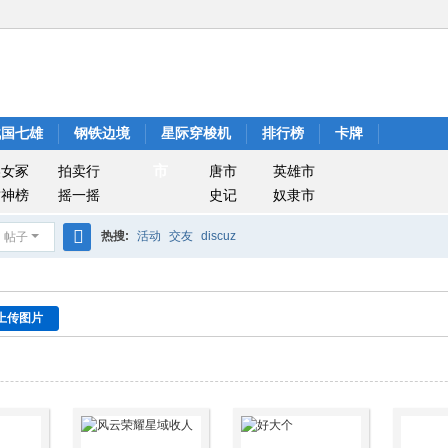
战国七雄
钢铁边境
星际穿梭机
排行榜
卡牌
市
美女冢
拍卖行
唐市
英雄市
封神榜
摇一摇
史记
奴隶市
热搜:
活动
交友
discuz
帖子
搜
索
上传图片