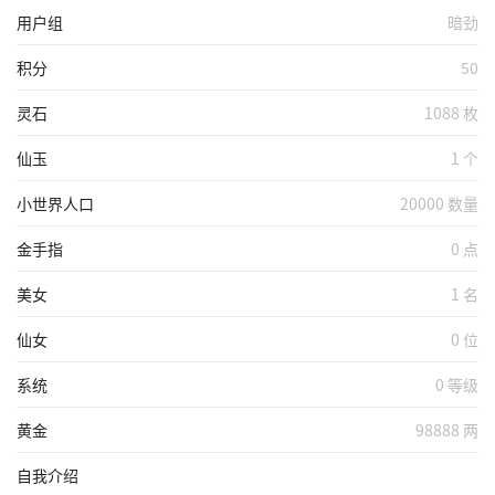
用户组
暗劲
积分
50
灵石
1088 枚
仙玉
1 个
小世界人口
20000 数量
金手指
0 点
美女
1 名
仙女
0 位
系统
0 等级
黄金
98888 两
自我介绍