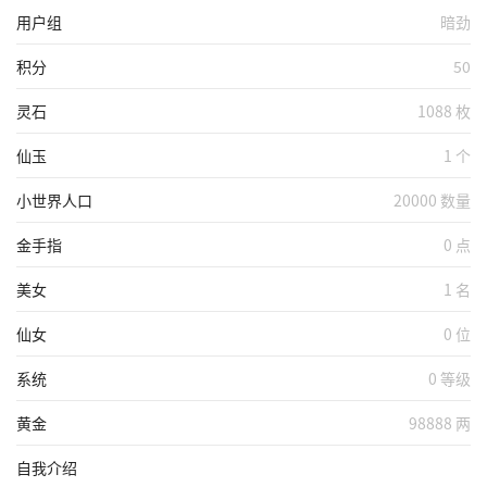
用户组
暗劲
积分
50
灵石
1088 枚
仙玉
1 个
小世界人口
20000 数量
金手指
0 点
美女
1 名
仙女
0 位
系统
0 等级
黄金
98888 两
自我介绍