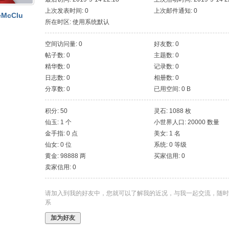
上次发表时间: 0
上次邮件通知: 0
eMcClu
所在时区: 使用系统默认
空间访问量: 0
好友数: 0
帖子数: 0
主题数: 0
精华数: 0
记录数: 0
日志数: 0
相册数: 0
分享数: 0
已用空间: 0 B
积分: 50
灵石: 1088 枚
仙玉: 1 个
小世界人口: 20000 数量
金手指: 0 点
美女: 1 名
仙女: 0 位
系统: 0 等级
黄金: 98888 两
买家信用: 0
卖家信用: 0
请加入到我的好友中，您就可以了解我的近况，与我一起交流，随时
系
加为好友