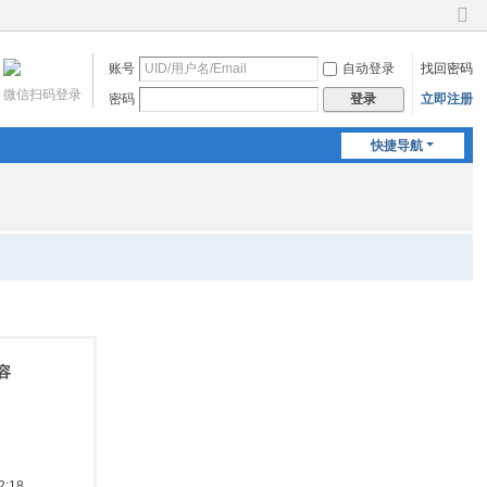
切
换
账号
自动登录
找回密码
到
窄
微信扫码登录
密码
立即注册
登录
版
快捷导航
容
:18