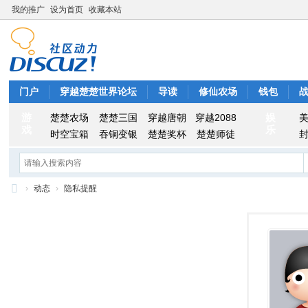
我的推广
设为首页
收藏本站
门户
穿越楚楚世界论坛
导读
修仙农场
钱包
游
娱
楚楚农场
楚楚三国
穿越唐朝
穿越2088
戏
乐
时空宝箱
吞铜变银
楚楚奖杯
楚楚师徒
›
动态
›
隐私提醒
穿
越
楚
楚
世