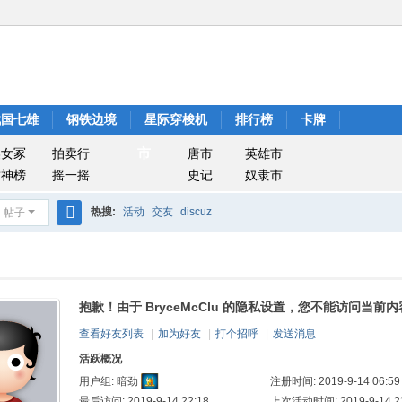
战国七雄
钢铁边境
星际穿梭机
排行榜
卡牌
市
美女冢
拍卖行
唐市
英雄市
封神榜
摇一摇
史记
奴隶市
热搜:
活动
交友
discuz
帖子
搜
索
抱歉！由于 BryceMcClu 的隐私设置，您不能访问当前内
查看好友列表
|
加为好友
|
打个招呼
|
发送消息
活跃概况
注册时间: 2019-9-14 06:59
用户组:
暗劲
最后访问: 2019-9-14 22:18
上次活动时间: 2019-9-14 22