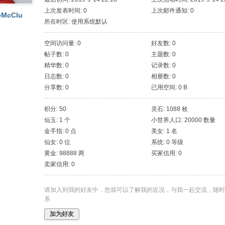
上次发表时间: 0
上次邮件通知: 0
eMcClu
所在时区: 使用系统默认
空间访问量: 0
好友数: 0
帖子数: 0
主题数: 0
精华数: 0
记录数: 0
日志数: 0
相册数: 0
分享数: 0
已用空间: 0 B
积分: 50
灵石: 1088 枚
仙玉: 1 个
小世界人口: 20000 数量
金手指: 0 点
美女: 1 名
仙女: 0 位
系统: 0 等级
黄金: 98888 两
买家信用: 0
卖家信用: 0
请加入到我的好友中，您就可以了解我的近况，与我一起交流，随时
系
加为好友