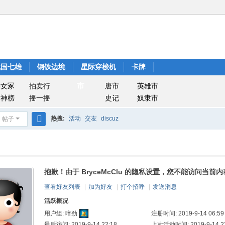
战国七雄
钢铁边境
星际穿梭机
卡牌
市
美女冢
拍卖行
唐市
英雄市
封神榜
摇一摇
史记
奴隶市
热搜:
活动
交友
discuz
帖子
搜
索
抱歉！由于 BryceMcClu 的隐私设置，您不能访问当前内
查看好友列表
|
加为好友
|
打个招呼
|
发送消息
活跃概况
注册时间: 2019-9-14 06:59
用户组:
暗劲
最后访问: 2019-9-14 22:18
上次活动时间: 2019-9-14 22