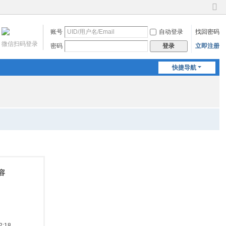
切
换
账号
自动登录
找回密码
到
窄
微信扫码登录
密码
立即注册
登录
版
快捷导航
容
:18