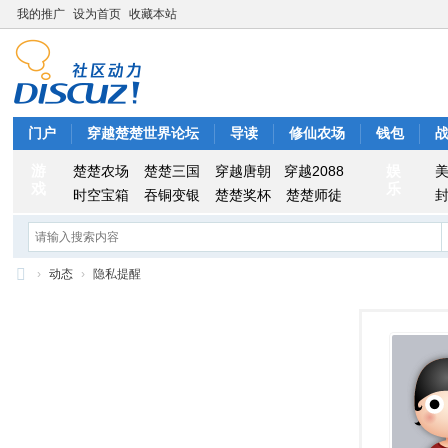
我的推广
设为首页
收藏本站
门户
穿越楚楚世界论坛
导读
修仙农场
钱包
游
娱
楚楚农场
楚楚三国
穿越唐朝
穿越2088
戏
乐
时空宝箱
吞铜变银
楚楚奖杯
楚楚师徒
›
动态
›
隐私提醒
穿
越
楚
楚
世