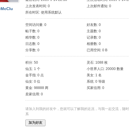
上次发表时间: 0
上次邮件通知: 0
eMcClu
所在时区: 使用系统默认
空间访问量: 0
好友数: 0
帖子数: 0
主题数: 0
精华数: 0
记录数: 0
日志数: 0
相册数: 0
分享数: 0
已用空间: 0 B
积分: 50
灵石: 1088 枚
仙玉: 1 个
小世界人口: 20000 数量
金手指: 0 点
美女: 1 名
仙女: 0 位
系统: 0 等级
黄金: 98888 两
买家信用: 0
卖家信用: 0
请加入到我的好友中，您就可以了解我的近况，与我一起交流，随时
系
加为好友