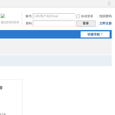
切
换
账号
自动登录
找回密码
到
窄
微信扫码登录
密码
立即注册
登录
版
快捷导航
容
:18