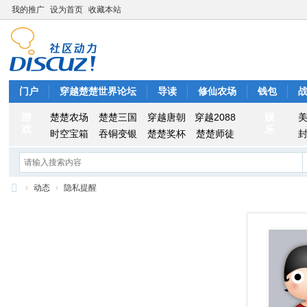
我的推广
设为首页
收藏本站
门户
穿越楚楚世界论坛
导读
修仙农场
钱包
游
娱
楚楚农场
楚楚三国
穿越唐朝
穿越2088
戏
乐
时空宝箱
吞铜变银
楚楚奖杯
楚楚师徒
›
动态
›
隐私提醒
穿
越
楚
楚
世