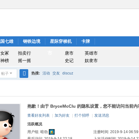
战国七雄
钢铁边境
星际穿梭机
卡牌
市
美女冢
拍卖行
唐市
英雄市
封神榜
摇一摇
史记
奴隶市
热搜:
活动
交友
discuz
帖子
搜
索
抱歉！由于 BryceMcClu 的隐私设置，您不能访问当前内
查看好友列表
|
加为好友
|
打个招呼
|
发送消息
活跃概况
注册时间: 2019-9-14 06:59
用户组:
暗劲
最后访问: 2019-9-14 22:18
上次活动时间: 2019-9-14 22