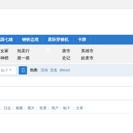
战国七雄
钢铁边境
星际穿梭机
卡牌
市
美女冢
拍卖行
唐市
英雄市
封神榜
摇一摇
史记
奴隶市
热搜:
活动
交友
discuz
帖子
搜
索
|
日志
|
相册
|
图片
|
投票
|
用户
|
帖子
|
文章