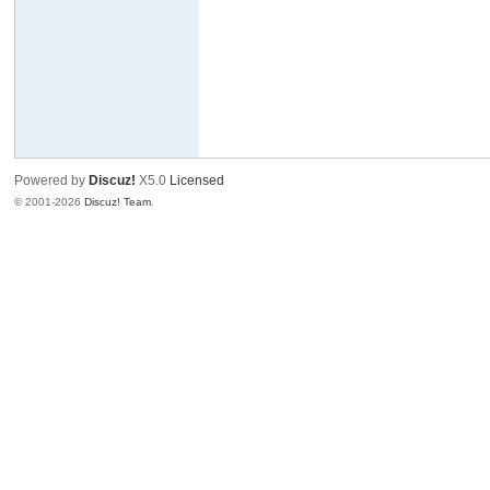
界
楚
楚
集
团
Powered by
Discuz!
X5.0
Licensed
© 2001-2026
Discuz! Team
.