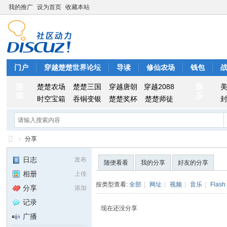
我的推广
设为首页
收藏本站
门户
穿越楚楚世界论坛
导读
修仙农场
钱包
游
娱
楚楚农场
楚楚三国
穿越唐朝
穿越2088
戏
乐
时空宝箱
吞铜变银
楚楚奖杯
楚楚师徒
›
分享
穿
日志
发布
随便看看
我的分享
好友的分享
越
相册
上传
楚
按类型查看:
全部
|
网址
|
视频
|
音乐
|
Flash
分享
添加
楚
记录
现在还没分享
世
广播