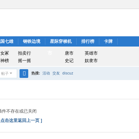
战国七雄
钢铁边境
星际穿梭机
排行榜
卡牌
市
美女冢
拍卖行
唐市
英雄市
封神榜
摇一摇
史记
奴隶市
热搜:
活动
交友
discuz
帖子
搜
索
插件不存在或已关闭
[ 点击这里返回上一页 ]