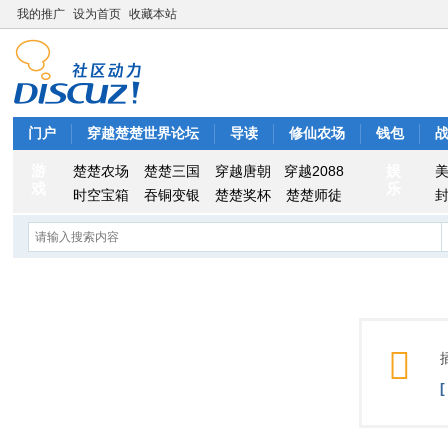
我的推广
设为首页
收藏本站
门户
穿越楚楚世界论坛
导读
修仙农场
钱包
游
娱
楚楚农场
楚楚三国
穿越唐朝
穿越2088
戏
乐
时空宝箱
吞铜变银
楚楚奖杯
楚楚师徒