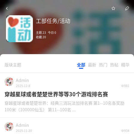
工部任务/活动
主题 23 今日 0
收藏 20
版块主题
全部
最新
热门
热帖
精华
Admin
2025-12-8
981
穿越星球或者楚楚世界等等30个游戏排名赛
穿越星球或者楚楚世界：经典三消玩法加排名赛 第1--10名各奖励
100米（100000仙玉） 第11--100名 ...
Admin
2025-11-20
934