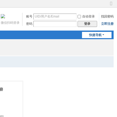
切
换
账号
自动登录
找回密码
到
窄
微信扫码登录
密码
立即注册
登录
版
快捷导航
容
:01