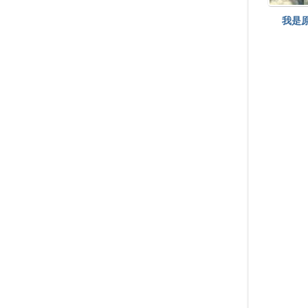
界
楚
我是
楚
集
团