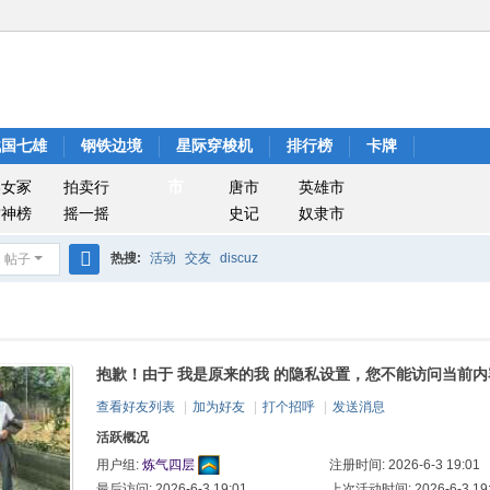
战国七雄
钢铁边境
星际穿梭机
排行榜
卡牌
市
美女冢
拍卖行
唐市
英雄市
封神榜
摇一摇
史记
奴隶市
热搜:
活动
交友
discuz
帖子
搜
索
抱歉！由于 我是原来的我 的隐私设置，您不能访问当前内
查看好友列表
|
加为好友
|
打个招呼
|
发送消息
活跃概况
注册时间: 2026-6-3 19:01
用户组:
炼气四层
最后访问: 2026-6-3 19:01
上次活动时间: 2026-6-3 19