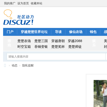
我的推广
设为首页
收藏本站
门户
穿越楚楚世界论坛
导读
修仙农场
钱包
游
娱
楚楚农场
楚楚三国
穿越唐朝
穿越2088
戏
乐
时空宝箱
吞铜变银
楚楚奖杯
楚楚师徒
›
动态
›
隐私提醒
穿
越
楚
楚
世