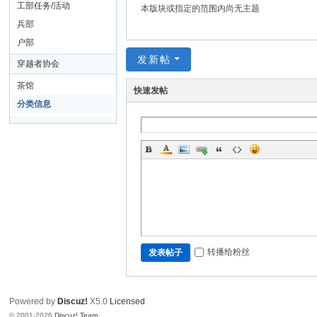
界
工部任务/活动
本版块或指定的范围内尚无主题
楚
兵部
楚
户部
发新帖
集
穿越者协会
团
茶馆
快速发帖
分类信息
转播给粉丝
发表帖子
Powered by
Discuz!
X5.0
Licensed
© 2001-2026
Discuz! Team
.