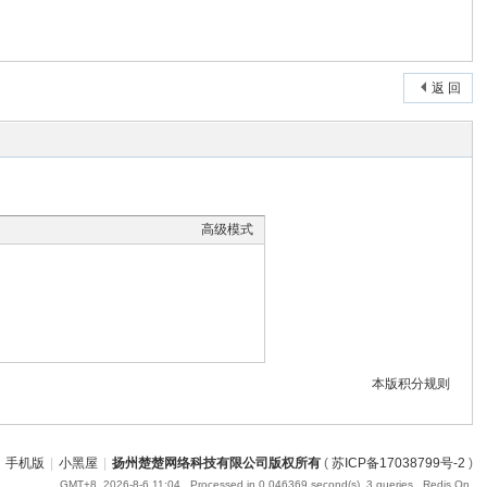
返 回
高级模式
本版积分规则
手机版
|
小黑屋
|
扬州楚楚网络科技有限公司版权所有
(
苏ICP备17038799号-2
)
GMT+8, 2026-8-6 11:04
, Processed in 0.046369 second(s), 3 queries , Redis On.