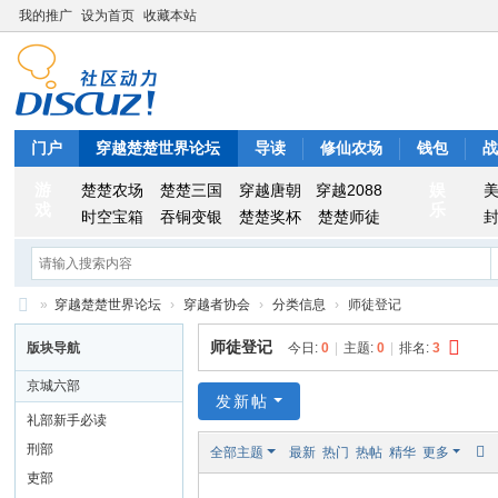
我的推广
设为首页
收藏本站
门户
穿越楚楚世界论坛
导读
修仙农场
钱包
游
娱
楚楚农场
楚楚三国
穿越唐朝
穿越2088
戏
乐
时空宝箱
吞铜变银
楚楚奖杯
楚楚师徒
»
穿越楚楚世界论坛
›
穿越者协会
›
分类信息
›
师徒登记
穿
师徒登记
版块导航
今日:
0
|
主题:
0
|
排名:
3
越
京城六部
楚
发新帖
礼部新手必读
楚
刑部
全部主题
最新
热门
热帖
精华
更多
世
吏部