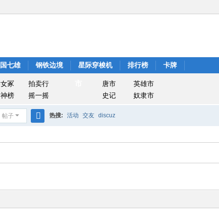
战国七雄
钢铁边境
星际穿梭机
排行榜
卡牌
市
美女冢
拍卖行
唐市
英雄市
封神榜
摇一摇
史记
奴隶市
热搜:
活动
交友
discuz
帖子
搜
索