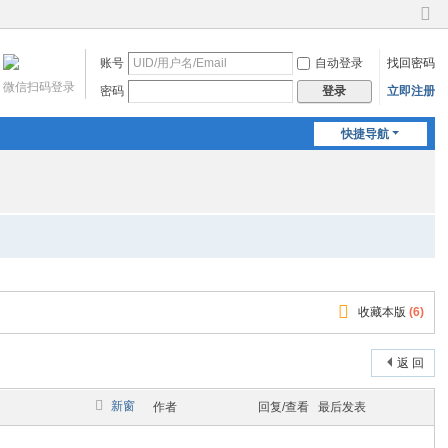
切
换
账号
自动登录
找回密码
到
窄
微信扫码登录
密码
立即注册
登录
版
快捷导航
收藏本版
(
6
)
返 回
新窗
作者
回复/查看
最后发表