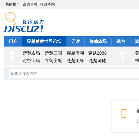
我的推广
设为首页
收藏本站
门户
穿越楚楚世界论坛
导读
修仙农场
钱包
游
娱
楚楚农场
楚楚三国
穿越唐朝
穿越2088
戏
乐
时空宝箱
吞铜变银
楚楚奖杯
楚楚师徒