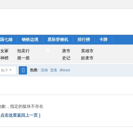
战国七雄
钢铁边境
星际穿梭机
排行榜
卡牌
市
美女冢
拍卖行
唐市
英雄市
封神榜
摇一摇
史记
奴隶市
热搜:
活动
交友
discuz
帖子
搜
索
抱歉，指定的版块不存在
[ 点击这里返回上一页 ]