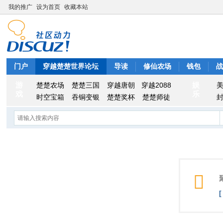
我的推广
设为首页
收藏本站
门户
穿越楚楚世界论坛
导读
修仙农场
钱包
游
娱
楚楚农场
楚楚三国
穿越唐朝
穿越2088
戏
乐
时空宝箱
吞铜变银
楚楚奖杯
楚楚师徒