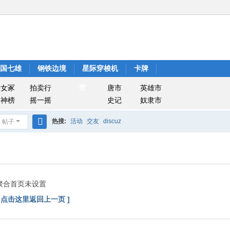
战国七雄
钢铁边境
星际穿梭机
卡牌
市
美女冢
拍卖行
唐市
英雄市
封神榜
摇一摇
史记
奴隶市
热搜:
活动
交友
discuz
帖子
搜
索
聚合首页未设置
[ 点击这里返回上一页 ]