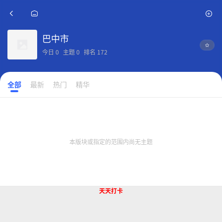
巴中市
今日
0
主题
0
排名
172
全部
最新
热门
精华
本版块或指定的范围内尚无主题
天天打卡